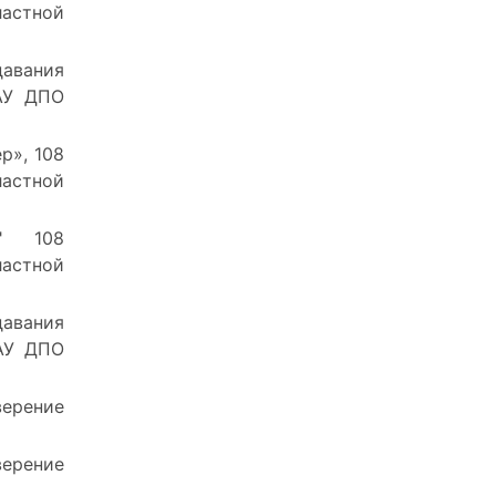
астной
давания
ОАУ ДПО
р», 108
астной
ер"
108
астной
давания
ОАУ ДПО
верение
ерение