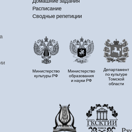
Домашние задания
Расписание
Сводные репетиции
а
ии
Департамент
Министерство
Министерство
по культуре
культуры РФ
образования
Томской
и науки РФ
области