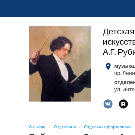
Детская
искусст
А.Г. Ру
музыка
пр. Лени
отделе
ул. Инт
О школе
Отделения
Отделение фортепиано