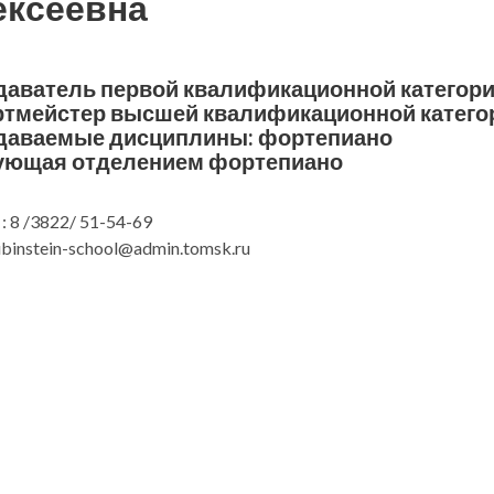
ексеевна
даватель первой квалификационной категор
ртмейстер высшей квалификационной катего
даваемые дисциплины: фортепиано
ующая отделением фортепиано
: 8 /3822/ 51-54-69
rubinstein-school@admin.tomsk.ru