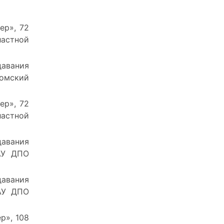
ер», 72
астной
давания
Томский
ер», 72
астной
давания
ОАУ ДПО
давания
ОАУ ДПО
р», 108