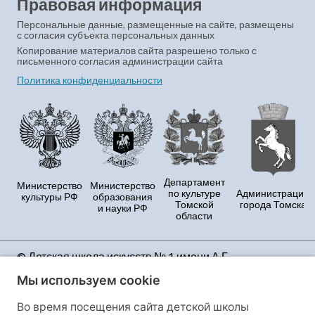
Правовая информация
Персональные данные, размещенные на сайте, размещены
с согласия субъекта персональных данных
Копирование материалов сайта разрешено только с
письменного согласия администрации сайта
Политика конфиденциальности
Департамент
Министерство
Министерство
по культуре
Администрация
культуры РФ
образования
Томской
города Томска
и науки РФ
области
© Детская школа искусств № 1 имени А.Г.
Рубинштейна Продолжая использовать данный
Мы используем cookie
сайт, Вы принимаете условия Политики
конфиденциальности и даёте своё полное согласие
Во время посещения сайта детской школы
на сбор и обработку персональных данных и файлов