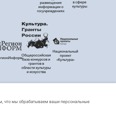
в сфере
размещения
культуры
информации о
госучреждениях
Национальный
Общероссийская
проект
егионИнформ
база конкурсов и
«Культура»
грантов в
области культуры
и искусства
ем, что мы обрабатываем ваши персональные
аете условия Политики конфиденциальности и
ует сервис веб-аналитики «Яндекс.Метрика»,