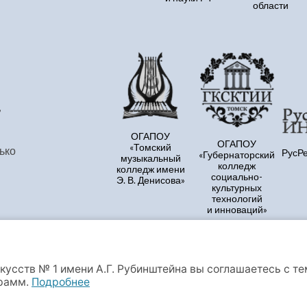
области
,
ОГАПОУ
ОГАПОУ
«Томский
ько
РусР
«Губернаторский
музыкальный
колледж
колледж имени
социально-
Э. В. Денисова»
культурных
технологий
и инноваций»
кусств № 1 имени А.Г. Рубинштейна вы соглашаетесь с т
бинштейна Продолжая использовать данный сайт, Вы приним
грамм.
Подробнее
у персональных данных и файлов cookies, этот сайт использ