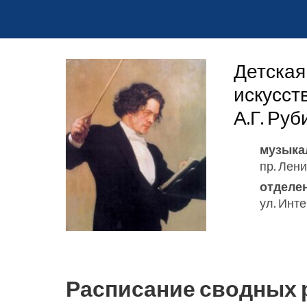
Детская
искусст
А.Г. Ру
музыка
пр. Лени
отделе
ул. Инт
Расписание сводных 