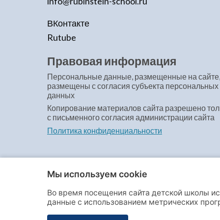
info@rubinstein-school.ru
ВКонтакте
Rutube
Правовая информация
Персональные данные, размещенные на сайте
размещены с согласия субъекта персональных
данных
Копирование материалов сайта разрешено тол
с письменного согласия администрации сайта
Политика конфиденциальности
Мы используем cookie
Во время посещения сайта детской школы ис
© Детская школа искусств № 1 имени А.Г. Ру
данные с использованием метрических про
даёте своё полное согласие на сбор и обработк