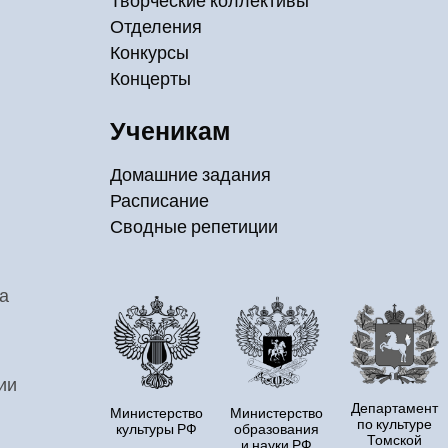
Творческие коллективы
Отделения
Конкурсы
Концерты
Ученикам
Домашние задания
Расписание
Сводные репетиции
а
ии
Департамент
Министерство
Министерство
по культуре
культуры РФ
образования
Томской
и науки РФ