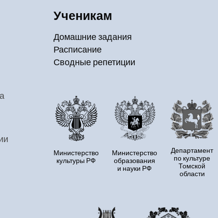
Ученикам
Домашние задания
Расписание
Сводные репетиции
а
ии
Департамент
Министерство
Министерство
по культуре
культуры РФ
образования
Томской
и науки РФ
области