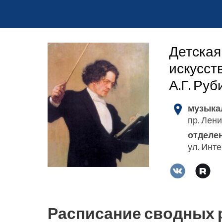
Детская
искусст
А.Г. Ру
музыка
пр. Лени
отделе
ул. Инт
Расписание сводных 