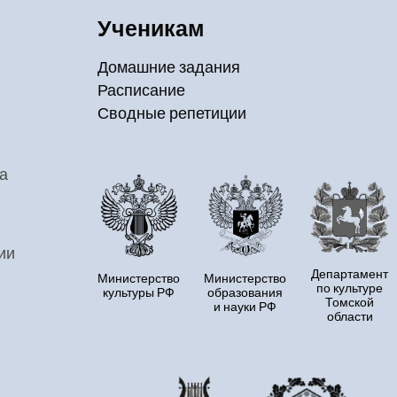
Ученикам
Домашние задания
Расписание
Сводные репетиции
а
ии
Департамент
Министерство
Министерство
по культуре
культуры РФ
образования
Томской
и науки РФ
области