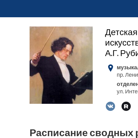
Детская
искусст
А.Г. Ру
музыка
пр. Лени
отделе
ул. Инт
Расписание сводных 