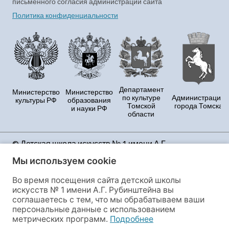
письменного согласия администрации сайта
Политика конфиденциальности
Департамент
Министерство
Министерство
по культуре
Администрация
культуры РФ
образования
Томской
города Томска
и науки РФ
области
© Детская школа искусств № 1 имени А.Г.
Рубинштейна Продолжая использовать данный
Мы используем cookie
сайт, Вы принимаете условия Политики
конфиденциальности и даёте своё полное согласие
Во время посещения сайта детской школы
на сбор и обработку персональных данных и файлов
искусств № 1 имени А.Г. Рубинштейна вы
cookies, этот сайт использует сервис веб-аналитики
соглашаетесь с тем, что мы обрабатываем ваши
«Яндекс.Метрика», предоставляемый ООО
персональные данные с использованием
«ЯНДЕКС», 119021, Россия, Москва, ул. Л. Толстого, 16.
метрических программ.
Подробнее
Если Вы не согласны с данными условиями, Вы