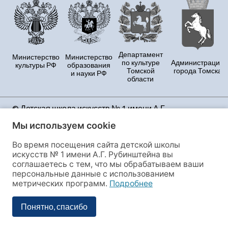
Департамент
Министерство
Министерство
по культуре
Администрация
культуры РФ
образования
Томской
города Томска
и науки РФ
области
© Детская школа искусств № 1 имени А.Г.
Рубинштейна Продолжая использовать данный
Мы используем cookie
сайт, Вы принимаете условия Политики
конфиденциальности и даёте своё полное согласие
Во время посещения сайта детской школы
на сбор и обработку персональных данных и файлов
искусств № 1 имени А.Г. Рубинштейна вы
cookies, этот сайт использует сервис веб-аналитики
соглашаетесь с тем, что мы обрабатываем ваши
«Яндекс.Метрика», предоставляемый ООО
персональные данные с использованием
«ЯНДЕКС», 119021, Россия, Москва, ул. Л. Толстого, 16.
метрических программ.
Подробнее
Если Вы не согласны с данными условиями, Вы
обязаны покинуть сайт или отключить настройки в
Понятно, спасибо
своем браузере