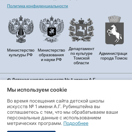
Политика конфиденциальности
Департамент
Министерство
Министерство
по культуре
Администрация
культуры РФ
образования
Томской
города Томска
и науки РФ
области
© Детская школа искусств № 1 имени А.Г.
Рубинштейна Продолжая использовать данный
Мы используем cookie
сайт, Вы принимаете условия Политики
конфиденциальности и даёте своё полное согласие
Во время посещения сайта детской школы
на сбор и обработку персональных данных и файлов
искусств № 1 имени А.Г. Рубинштейна вы
cookies, этот сайт использует сервис веб-аналитики
соглашаетесь с тем, что мы обрабатываем ваши
«Яндекс.Метрика», предоставляемый ООО
персональные данные с использованием
«ЯНДЕКС», 119021, Россия, Москва, ул. Л. Толстого, 16.
метрических программ.
Подробнее
Если Вы не согласны с данными условиями, Вы