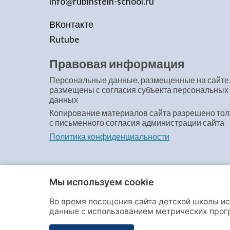
info@rubinstein-school.ru
ВКонтакте
Rutube
Правовая информация
Персональные данные, размещенные на сайте
размещены с согласия субъекта персональных
данных
Копирование материалов сайта разрешено тол
с письменного согласия администрации сайта
Политика конфиденциальности
Мы используем cookie
Во время посещения сайта детской школы ис
© Детская школа искусств № 1 имени А.Г. Ру
данные с использованием метрических про
даёте своё полное согласие на сбор и обработк