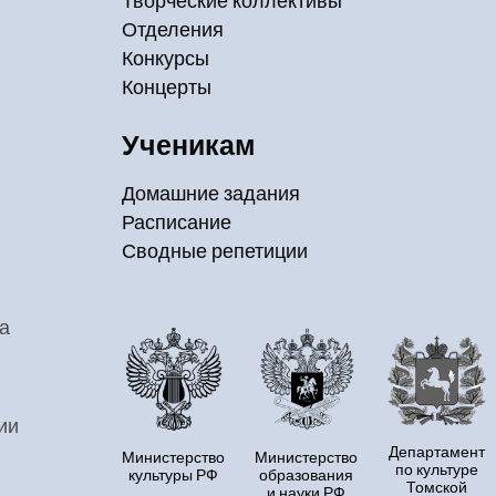
Творческие коллективы
Отделения
Конкурсы
Концерты
Ученикам
Домашние задания
Расписание
Сводные репетиции
а
ии
Департамент
Министерство
Министерство
по культуре
культуры РФ
образования
Томской
и науки РФ