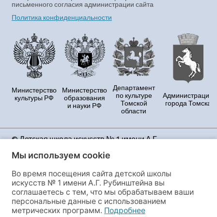
письменного согласия администрации сайта
Политика конфиденциальности
Департамент
Министерство
Министерство
по культуре
Администрация
культуры РФ
образования
Томской
города Томска
и науки РФ
области
© Детская школа искусств № 1 имени А.Г.
Рубинштейна Продолжая использовать данный
Мы используем cookie
сайт, Вы принимаете условия Политики
конфиденциальности и даёте своё полное согласие
Во время посещения сайта детской школы
на сбор и обработку персональных данных и файлов
искусств № 1 имени А.Г. Рубинштейна вы
cookies, этот сайт использует сервис веб-аналитики
соглашаетесь с тем, что мы обрабатываем ваши
«Яндекс.Метрика», предоставляемый ООО
персональные данные с использованием
«ЯНДЕКС», 119021, Россия, Москва, ул. Л. Толстого, 16.
метрических программ.
Подробнее
Если Вы не согласны с данными условиями, Вы