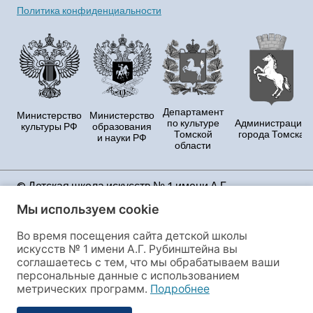
Политика конфиденциальности
Департамент
Министерство
Министерство
по культуре
Администрация
культуры РФ
образования
Томской
города Томска
и науки РФ
области
© Детская школа искусств № 1 имени А.Г.
Рубинштейна Продолжая использовать данный
Мы используем cookie
сайт, Вы принимаете условия Политики
конфиденциальности и даёте своё полное согласие
Во время посещения сайта детской школы
на сбор и обработку персональных данных и файлов
искусств № 1 имени А.Г. Рубинштейна вы
cookies, этот сайт использует сервис веб-аналитики
соглашаетесь с тем, что мы обрабатываем ваши
«Яндекс.Метрика», предоставляемый ООО
персональные данные с использованием
«ЯНДЕКС», 119021, Россия, Москва, ул. Л. Толстого, 16.
метрических программ.
Подробнее
Если Вы не согласны с данными условиями, Вы
обязаны покинуть сайт или отключить настройки в