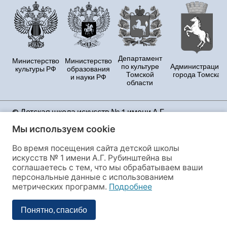
Департамент
Министерство
Министерство
по культуре
Администрация
культуры РФ
образования
Томской
города Томска
и науки РФ
области
© Детская школа искусств № 1 имени А.Г.
Рубинштейна Продолжая использовать данный
Мы используем cookie
сайт, Вы принимаете условия Политики
конфиденциальности и даёте своё полное согласие
Во время посещения сайта детской школы
на сбор и обработку персональных данных и файлов
искусств № 1 имени А.Г. Рубинштейна вы
cookies, этот сайт использует сервис веб-аналитики
соглашаетесь с тем, что мы обрабатываем ваши
«Яндекс.Метрика», предоставляемый ООО
персональные данные с использованием
«ЯНДЕКС», 119021, Россия, Москва, ул. Л. Толстого, 16.
метрических программ.
Подробнее
Если Вы не согласны с данными условиями, Вы
обязаны покинуть сайт или отключить настройки в
Понятно, спасибо
своем браузере