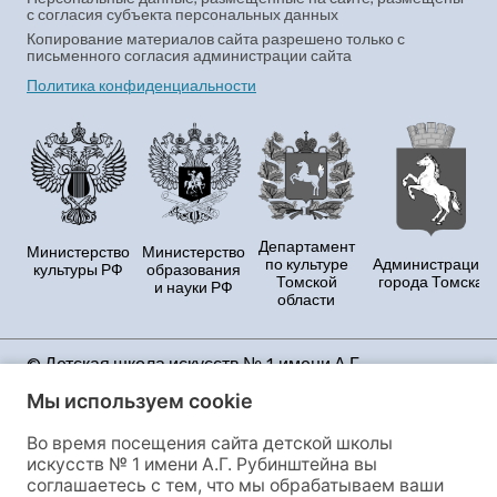
с согласия субъекта персональных данных
Копирование материалов сайта разрешено только с
письменного согласия администрации сайта
Политика конфиденциальности
Департамент
Министерство
Министерство
по культуре
Администрация
культуры РФ
образования
Томской
города Томска
и науки РФ
области
© Детская школа искусств № 1 имени А.Г.
Рубинштейна Продолжая использовать данный
Мы используем cookie
сайт, Вы принимаете условия Политики
конфиденциальности и даёте своё полное согласие
Во время посещения сайта детской школы
на сбор и обработку персональных данных и файлов
искусств № 1 имени А.Г. Рубинштейна вы
cookies, этот сайт использует сервис веб-аналитики
соглашаетесь с тем, что мы обрабатываем ваши
«Яндекс.Метрика», предоставляемый ООО