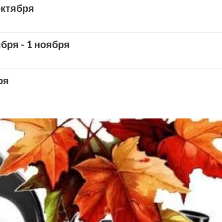
октября
бря - 1 ноября
ря