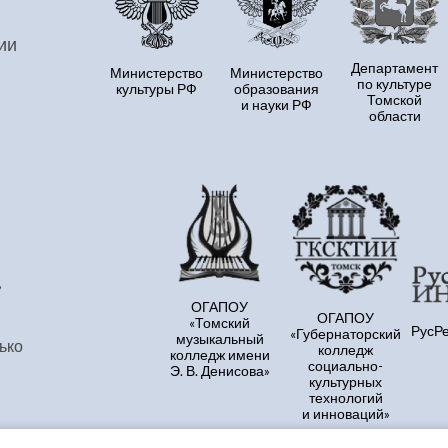
ии
Департамент
Министерство
Министерство
по культуре
культуры РФ
образования
Томской
и науки РФ
области
,
ОГАПОУ
ОГАПОУ
«Томский
РусР
«Губернаторский
музыкальный
ько
колледж
колледж имени
социально-
Э. В. Денисова»
культурных
технологий
и инноваций»