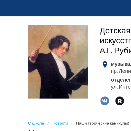
Детская
искусст
А.Г. Ру
музыка
пр. Лени
отделе
ул. Инт
О школе
Новости
Наши творческие каникулы!