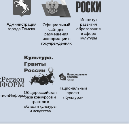
Институт
Администрация
развития
Официальный
города Томска
образования
сайт для
в сфере
размещения
культуры
информации о
госучреждениях
Национальный
Общероссийская
проект
егионИнформ
база конкурсов и
«Культура»
грантов в
области культуры
и искусства