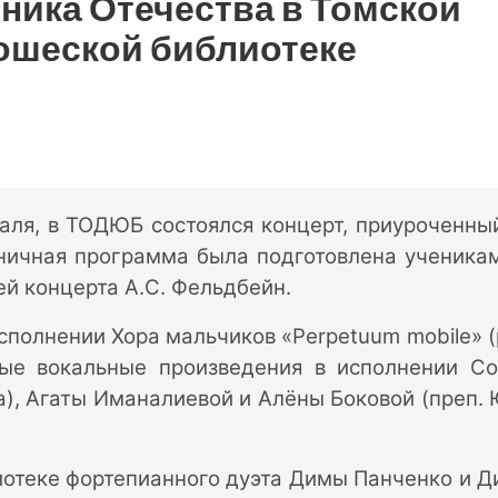
ника Отечества в Томской
ошеской библиотеке
аля, в ТОДЮБ состоялся концерт, приуроченны
ничная программа была подготовлена ученика
й концерта А.С. Фельдбейн.
сполнении Хора мальчиков «Perpetuum mobile» (
ные вокальные произведения в исполнении С
а), Агаты Иманалиевой и Алёны Боковой (преп. 
иотеке фортепианного дуэта Димы Панченко и 