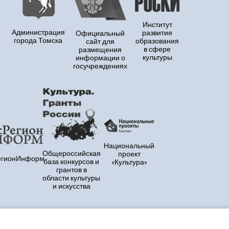
Институт
Администрация
развития
Официальный
города Томска
образования
сайт для
в сфере
размещения
культуры
информации о
госучреждениях
Национальный
Общероссийская
проект
егионИнформ
база конкурсов и
«Культура»
грантов в
области культуры
и искусства