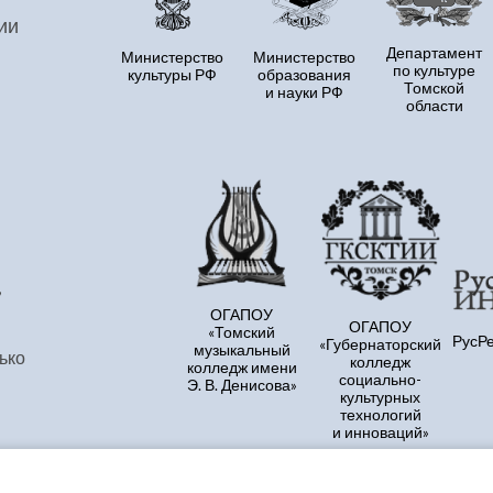
ии
Департамент
Министерство
Министерство
по культуре
культуры РФ
образования
Томской
и науки РФ
области
,
ОГАПОУ
ОГАПОУ
«Томский
РусР
«Губернаторский
музыкальный
ько
колледж
колледж имени
социально-
Э. В. Денисова»
культурных
технологий
и инноваций»