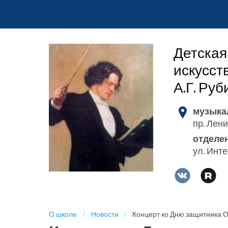
Детская
искусст
А.Г. Ру
музыка
пр. Лени
отделе
ул. Инт
О школе
Новости
Концерт ко Дню защитника О