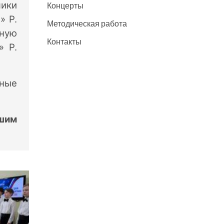
чики
Концерты
» Р.
Методическая работа
чную
Контакты
» Р.
нные
вшим