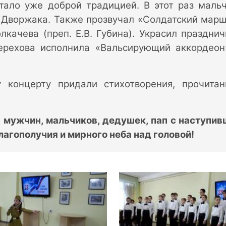
стало уже доброй традицией. В этот раз маль
 Дворжака. Также прозвучал «Солдатский марш
качева (преп. Е.В. Губина). Украсил праздни
ерехова исполнила «Вальсирующий аккордеон
 концерту придали стихотворения, прочита
 мужчин, мальчиков, дедушек, пап с наступи
агополучия и мирного неба над головой!