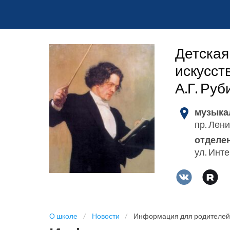
Детская
искусст
А.Г. Ру
музыка
пр. Лени
отделе
ул. Инт
О школе
Новости
Информация для родителей д