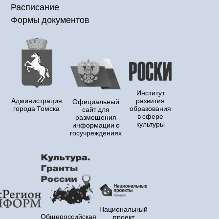
Расписание
Формы документов
Институт
Администрация
развития
Официальный
города Томска
образования
сайт для
в сфере
размещения
культуры
информации о
госучреждениях
Национальный
Общероссийская
проект