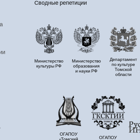
Сводные репетиции
а
ии
Департамент
Министерство
Министерство
по культуре
культуры РФ
образования
Томской
и науки РФ
области
,
ОГАПОУ
ОГАПОУ
«Томский