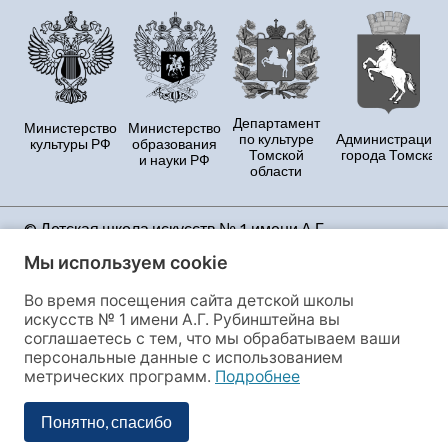
Департамент
Министерство
Министерство
по культуре
Администрация
культуры РФ
образования
Томской
города Томска
и науки РФ
области
© Детская школа искусств № 1 имени А.Г.
Рубинштейна Продолжая использовать данный
Мы используем cookie
сайт, Вы принимаете условия Политики
конфиденциальности и даёте своё полное согласие
Во время посещения сайта детской школы
на сбор и обработку персональных данных и файлов
искусств № 1 имени А.Г. Рубинштейна вы
cookies, этот сайт использует сервис веб-аналитики
соглашаетесь с тем, что мы обрабатываем ваши
«Яндекс.Метрика», предоставляемый ООО
персональные данные с использованием
«ЯНДЕКС», 119021, Россия, Москва, ул. Л. Толстого, 16.
метрических программ.
Подробнее
Если Вы не согласны с данными условиями, Вы
обязаны покинуть сайт или отключить настройки в
Понятно, спасибо
своем браузере