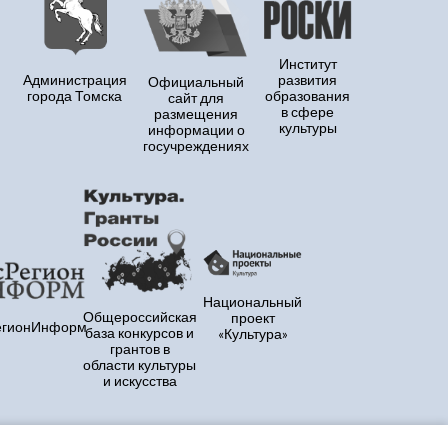
Институт
Администрация
развития
Официальный
города Томска
образования
сайт для
в сфере
размещения
культуры
информации о
госучреждениях
Национальный
Общероссийская
проект
егионИнформ
база конкурсов и
«Культура»
грантов в
области культуры
и искусства