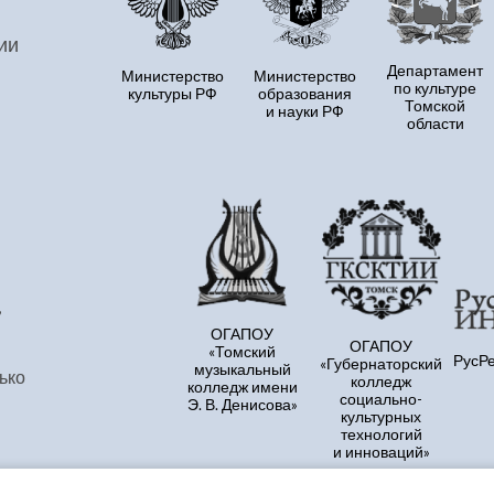
ии
Департамент
Министерство
Министерство
по культуре
культуры РФ
образования
Томской
и науки РФ
области
,
ОГАПОУ
ОГАПОУ
«Томский
РусР
«Губернаторский
музыкальный
ько
колледж
колледж имени
социально-
Э. В. Денисова»
культурных
технологий
и инноваций»