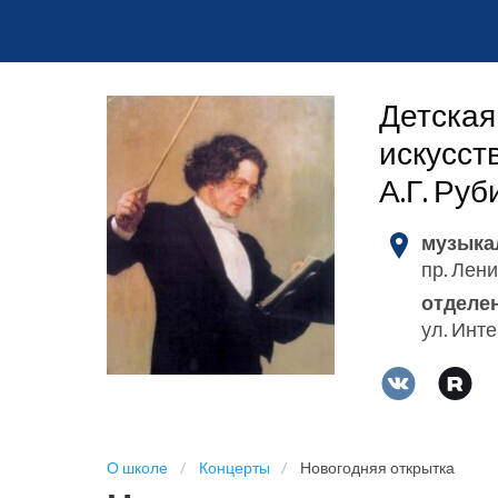
Детская
искусст
А.Г. Ру
музыка
пр. Лени
отделе
ул. Инт
О школе
Концерты
Новогодняя открытка