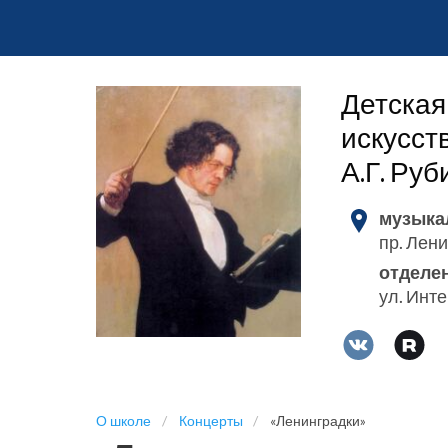
Детская
искусст
А.Г. Ру
музыка
пр. Лени
отделе
ул. Инт
О школе
Концерты
«Ленинградки»