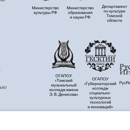
Департамент
Министерство
Министерство
по культуре
культуры РФ
образования
Томской
и науки РФ
области
,
ОГАПОУ
ОГАПОУ
«Томский
РусР
«Губернаторский
музыкальный
ько
колледж
колледж имени
социально-
Э. В. Денисова»
культурных
технологий
и инноваций»