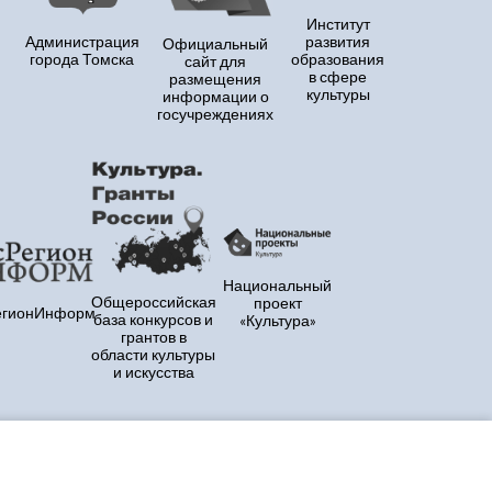
Институт
Администрация
развития
Официальный
города Томска
образования
сайт для
в сфере
размещения
культуры
информации о
госучреждениях
Национальный
Общероссийская
проект
егионИнформ
база конкурсов и
«Культура»
грантов в
области культуры
и искусства